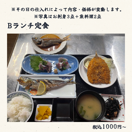
※その日の仕入れによって内容・価格が変動します。
※写真はお刺身3点＋魚料理2点
Bランチ定食
1000
税込
円～