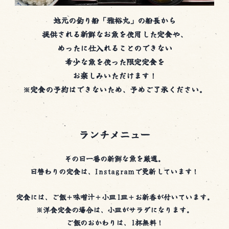
地元の釣り船「雅裕丸」の船長から
提供される新鮮なお魚を使用した定食や、
めったに仕入れることのできない
希少な魚を使った限定定食を
お楽しみいただけます！
※定食の予約はできないため、予めご了承ください。
ランチメニュー
その日一番の新鮮な魚を厳選。
日替わりの定食は、Instagramで更新しています！
定食には、ご飯＋味噌汁＋小皿1皿＋お新香が付いています。
※洋食定食の場合は、小皿がサラダになります。
ご飯のおかわりは、1杯無料！