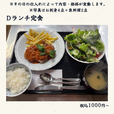
※その日の仕入れによって内容・価格が変動します。
※写真はお刺身4点＋魚料理2点
Dランチ定食
1000
税込
円～