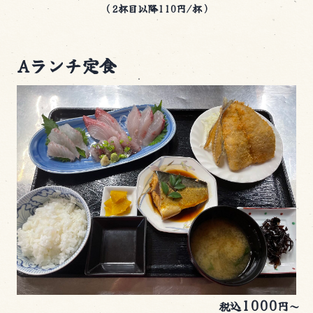
（2杯目以降110円/杯）
Aランチ定食
1000
税込
円～